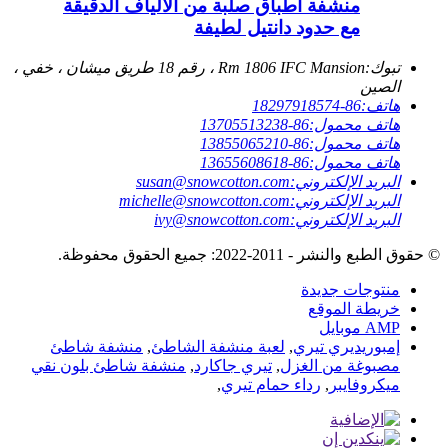
منشفة أطباق صلبة من الألياف الدقيقة
مع حدود دانتيل لطيفة
تبوك:
Rm 1806 IFC Mansion ، رقم 18 طريق ميشان ، خفي ،
الصين
هاتف:
86-18297918574
هاتف محمول:
86-13705513238
هاتف محمول:
86-13855065210
هاتف محمول:
86-13655608618
البريد الإلكتروني:
susan@snowcotton.com
البريد الإلكتروني:
michelle@snowcotton.com
البريد الإلكتروني:
ivy@snowcotton.com
© حقوق الطبع والنشر - 2011-2022: جميع الحقوق محفوظة.
منتوجات جديدة
خريطة الموقع
AMP موبايل
إمبوريديري تيري
,
لعبة منشفة الشاطئ
,
منشفة شاطئ
مصبوغة من الغزل
,
تيري جاكارد
,
منشفة شاطئ بلون نقي
ميكروفايبر
,
رداء حمام تيري
,