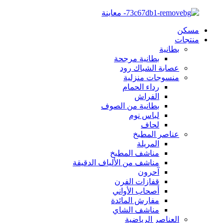
مسكن
منتجات
بطانية
بطانية مرجحة
عصابة الشباك رود
منسوجات منزلية
رداء الحمام
الفراش
بطانية من الصوف
لباس نوم
لحاف
عناصر المطبخ
المريلة
مناشف المطبخ
مناشف من الألياف الدقيقة
آحرون
قفازات الفرن
أصحاب الأواني
مفارش المائدة
مناشف الشاي
العناصر الرياضية