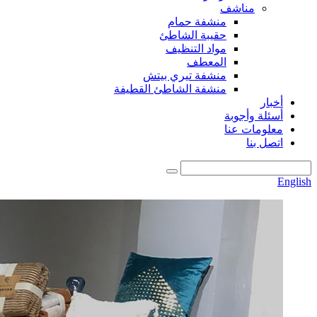
مناشف
منشفة حمام
حقيبة الشاطئ
مواد التنظيف
المعطف
منشفة تيري بيتش
منشفة الشاطئ القطيفة
أخبار
أسئلة وأجوبة
معلومات عنا
اتصل بنا
English