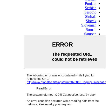
Punjabi
Serbian
Sesotho
Sinhala
Slovak
Slovenian
Somali
Samoan
Scots Gaelic
Shona
Sindhi
Sundanese
Swahili
Tajik
Tamil
Telugu
Thai
Ukrainian
Urdu
Uzbek
Vietnamese
Welsh
Xhosa
Yiddish
Yoruba