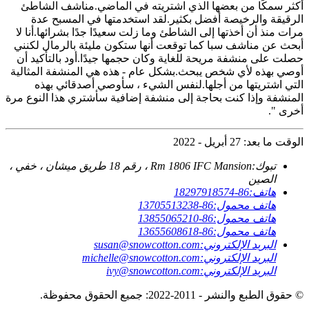
أكثر سمكًا من بعضها الذي اشتريته في الماضي.مناشف الشاطئ
الرقيقة والرخيصة أفضل بكثير.لقد استخدمتها في المسبح عدة
مرات منذ أن أخذتها إلى الشاطئ وما زلت سعيدًا جدًا بشرائها.أنا لا
أبحث عن مناشف سبا كما توقعت أنها ستكون مليئة بالرمال لكنني
حصلت على منشفة مريحة للغاية وكان حجمها جيدًا.أود بالتأكيد أن
أوصي بهذه لأي شخص يبحث.بشكل عام - هذه هي المنشفة المثالية
التي اشتريتها من أجلها.لنفس الشيء ، سأوصي أصدقائي بهذه
المنشفة وإذا كنت بحاجة إلى منشفة إضافية سأشتري هذا النوع مرة
أخرى ".
الوقت ما بعد: 27 أبريل - 2022
تبوك:
Rm 1806 IFC Mansion ، رقم 18 طريق ميشان ، خفي ،
الصين
هاتف:
86-18297918574
هاتف محمول:
86-13705513238
هاتف محمول:
86-13855065210
هاتف محمول:
86-13655608618
البريد الإلكتروني:
susan@snowcotton.com
البريد الإلكتروني:
michelle@snowcotton.com
البريد الإلكتروني:
ivy@snowcotton.com
© حقوق الطبع والنشر - 2011-2022: جميع الحقوق محفوظة.