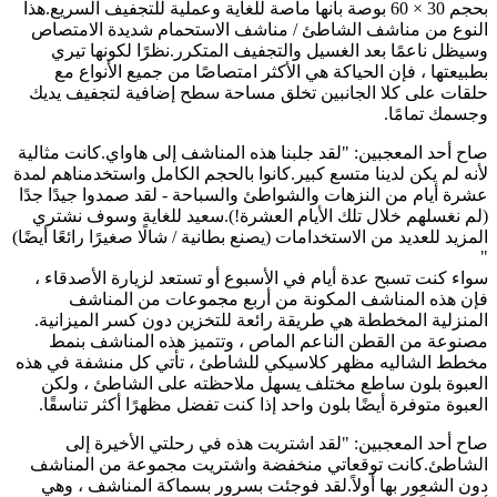
بحجم 30 × 60 بوصة بأنها ماصة للغاية وعملية للتجفيف السريع.هذا
النوع من مناشف الشاطئ / مناشف الاستحمام شديدة الامتصاص
وسيظل ناعمًا بعد الغسيل والتجفيف المتكرر.نظرًا لكونها تيري
بطبيعتها ، فإن الحياكة هي الأكثر امتصاصًا من جميع الأنواع مع
حلقات على كلا الجانبين تخلق مساحة سطح إضافية لتجفيف يديك
وجسمك تمامًا.
صاح أحد المعجبين: "لقد جلبنا هذه المناشف إلى هاواي.كانت مثالية
لأنه لم يكن لدينا متسع كبير.كانوا بالحجم الكامل واستخدمناهم لمدة
عشرة أيام من النزهات والشواطئ والسباحة - لقد صمدوا جيدًا جدًا
(لم نغسلهم خلال تلك الأيام العشرة!).سعيد للغاية وسوف نشتري
المزيد للعديد من الاستخدامات (يصنع بطانية / شالًا صغيرًا رائعًا أيضًا)
"
سواء كنت تسبح عدة أيام في الأسبوع أو تستعد لزيارة الأصدقاء ،
فإن هذه المناشف المكونة من أربع مجموعات من المناشف
المنزلية المخططة هي طريقة رائعة للتخزين دون كسر الميزانية.
مصنوعة من القطن الناعم الماص ، وتتميز هذه المناشف بنمط
مخطط الشاليه مظهر كلاسيكي للشاطئ ، تأتي كل منشفة في هذه
العبوة بلون ساطع مختلف يسهل ملاحظته على الشاطئ ، ولكن
العبوة متوفرة أيضًا بلون واحد إذا كنت تفضل مظهرًا أكثر تناسقًا.
صاح أحد المعجبين: "لقد اشتريت هذه في رحلتي الأخيرة إلى
الشاطئ.كانت توقعاتي منخفضة واشتريت مجموعة من المناشف
دون الشعور بها أولاً.لقد فوجئت بسرور بسماكة المناشف ، وهي