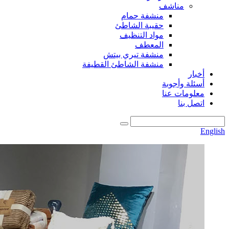
مناشف
منشفة حمام
حقيبة الشاطئ
مواد التنظيف
المعطف
منشفة تيري بيتش
منشفة الشاطئ القطيفة
أخبار
أسئلة وأجوبة
معلومات عنا
اتصل بنا
English