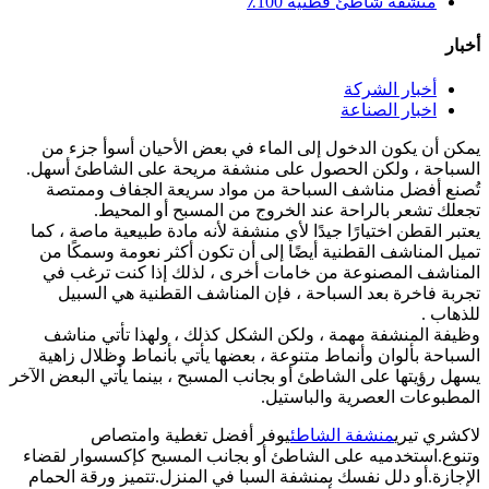
منشفة شاطئ قطنية 100٪
أخبار
أخبار الشركة
اخبار الصناعة
يمكن أن يكون الدخول إلى الماء في بعض الأحيان أسوأ جزء من
السباحة ، ولكن الحصول على منشفة مريحة على الشاطئ أسهل.
تُصنع أفضل مناشف السباحة من مواد سريعة الجفاف وممتصة
تجعلك تشعر بالراحة عند الخروج من المسبح أو المحيط.
يعتبر القطن اختيارًا جيدًا لأي منشفة لأنه مادة طبيعية ماصة ، كما
تميل المناشف القطنية أيضًا إلى أن تكون أكثر نعومة وسمكًا من
المناشف المصنوعة من خامات أخرى ، لذلك إذا كنت ترغب في
تجربة فاخرة بعد السباحة ، فإن المناشف القطنية هي السبيل
للذهاب .
وظيفة المنشفة مهمة ، ولكن الشكل كذلك ، ولهذا تأتي مناشف
السباحة بألوان وأنماط متنوعة ، بعضها يأتي بأنماط وظلال زاهية
يسهل رؤيتها على الشاطئ أو بجانب المسبح ، بينما يأتي البعض الآخر
المطبوعات العصرية والباستيل.
لاكشري تيري
منشفة الشاطئ
يوفر أفضل تغطية وامتصاص
وتنوع.استخدميه على الشاطئ أو بجانب المسبح كإكسسوار لقضاء
الإجازة.أو دلل نفسك بمنشفة السبا في المنزل.تتميز ورقة الحمام