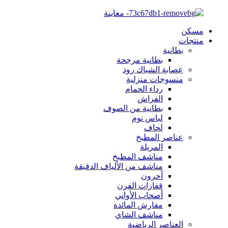
مسكن
منتجات
بطانية
بطانية مرجحة
عصابة الشباك رود
منسوجات منزلية
رداء الحمام
الفراش
بطانية من الصوف
لباس نوم
لحاف
عناصر المطبخ
المريلة
مناشف المطبخ
مناشف من الألياف الدقيقة
آحرون
قفازات الفرن
أصحاب الأواني
مفارش المائدة
مناشف الشاي
العناصر الرياضية