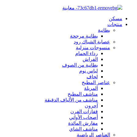
مسكن
منتجات
بطانية
بطانية مرجحة
عصابة الشباك رود
منسوجات منزلية
رداء الحمام
الفراش
بطانية من الصوف
لباس نوم
لحاف
عناصر المطبخ
المريلة
مناشف المطبخ
مناشف من الألياف الدقيقة
آحرون
قفازات الفرن
أصحاب الأواني
مفارش المائدة
مناشف الشاي
العناصر الرياضية