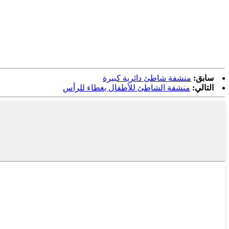
سابق:
منشفة شاطئ دائرية كبيرة
التالي:
منشفة الشاطئ للأطفال بغطاء للرأس