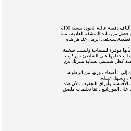
الأفضل للعناية بالبشرة وخالية من الرمال: منشفة الشاطئ المطبوعة من الألياف الدقيقة مصنوعة من ألياف دقيقة عالية الجودة بنسبة 100٪
وأفضل من مادة المنشفة العادية ، مما
 قطيفة.سيختفي الرمل عند هز هذه
ة بأنها موفرة للمساحة وليست ضخمة
كنك استخدامها على الشاطئ ، وركوب
الرياضة كظل شمسي لحماية بشرتك من
· تجفيف سريع وامتصاص: منشفة الشاطئ الخالية من الرمال المصنوعة من الألياف الدقيقة تمتص من 3 إلى 5 أضعاف وزنها من الرطوبة.
ء ، ويسهل غسله.
 الأقمشة وأوراق التجفيف ، لأن هذه
لى الفور.اتبع دائمًا تعليمات ملصق