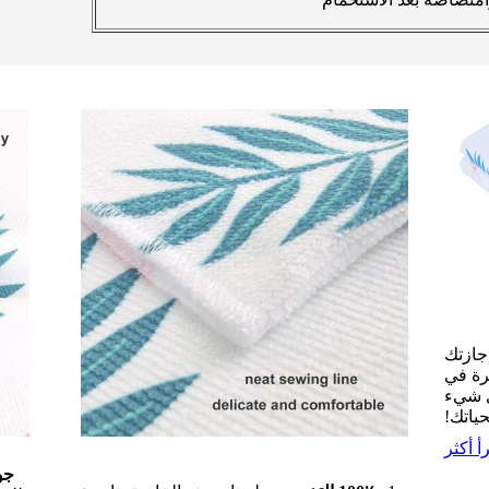
جازتك
رة في
أي شيء
حياتك!
أ أكثر
جو