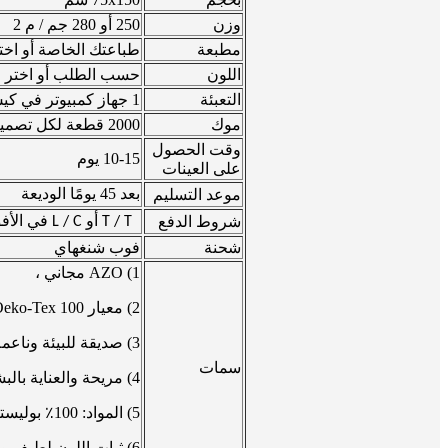
وزن
250 أو 280 جم / م 2
مطبعة
طباعتك الخاصة أو اخت
اللون
حسب الطلب أو اختر من
التعبئة
1 جهاز كمبيوتر في كيس حيلة أو حسب الطلب
موك
2000 قطعة لكل تصميم
وقت الحصول
10-15 يوم
على العينات
بعد 45 يومًا
موعد التسليم
الوديعة
شروط الدفع
T / T أو L / C في الأفق
شحنة
فوب شنغهاي
1) AZO مجاني ،
2) معيار Oeko-Tex 100 ،
3) صديقة للبيئة وناعمة
سمات
4) مريحة والعناية بالبشرة
5) المواد: 100٪ بوليستر
6) ثبات اللون لطيف وامتصاصه بعد الاستحمام