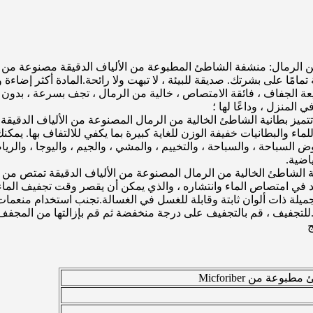
مًا على بشرتك. صديقة للبيئة ، لا تبهت ولا رائحة.المادة أكثر إضاءة 
 الجفاف ، فائقة الامتصاص ، خالية من الرمال ، تجف بسرعة ، بدون
 المنزل ، وداعًا لها ؛
تميز بطانية الشاطئ الخالية من الرمال المصنوعة من الألياف الدقيق
ء والبطانيات خفيفة الوزن للغاية كبيرة بما يكفي للالتفاف بها. يم
حوض السباحة ، والسباحة ، والتخييم ، والمشي ، والجيم ، واليوجا ، و
اضية.
يد في امتصاص الماء وانتشاره ، والذي يمكن أن يقصر وقت تجفيف الما
جميلة ذات ألوان ثابتة وقابلة للغسل في الغسالة.تجنب استخدام منعمات
لتجفيف ، قم بالتجفيف على درجة منخفضة ثم قم بإزالتها من المجفف ع
ج
ة من Micforiber