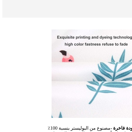
دة فاخرة -
مصنوع من البوليستر بنسبة 100٪