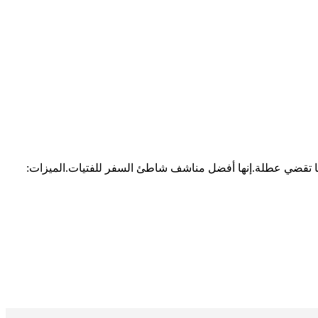
ريحة للغاية بالنسبة لك عندما تقضي عطلة.إنها أفضل مناشف شاطئ السفر للفتيات.الميزات: