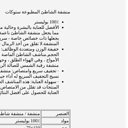
منشفة الشاطئ المطبوعة ستوكات
100٪ بوليستر
مما يجعل منشفة الشاطئ ناعمة تما
يجعلها ذات خصائص خاصة - سريعة
المنشفة.لا تقلق من أخذ الرمال في
خفيفة الوزن ومتعددة الوظائف: ت
الحجم.مناشف الشاطئ الماصة للما
الأمواج ، وفي الهواء الطلق ، و
منشفة رقبة الشمس للصالة الري
نسيج التجفيف السريع له أداء ج
· سهولة العناية: هذه المناشف ال
المنتجات قد تقلل من الامتصاص.ل
العناية للحصول على أفضل النتائ
العنصر
منشفة / منشفة شاطئ مطبوع
مواد
100٪ بوليستر
بحجم
75x150 سم