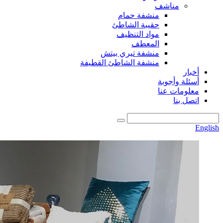
مناشف
منشفة حمام
حقيبة الشاطئ
مواد التنظيف
المعطف
منشفة تيري بيتش
منشفة الشاطئ القطيفة
أخبار
أسئلة وأجوبة
معلومات عنا
اتصل بنا
English