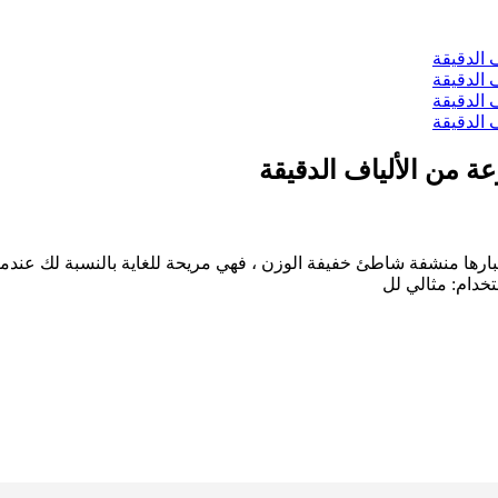
 من الألياف الدقيقة
اف دقيقة 100٪.الحجم والوزن: 75 × 150 سم ، 280 جم.باعتبارها منشفة شاطئ خفيفة الوزن ، فهي م
خدام: مثالي لل